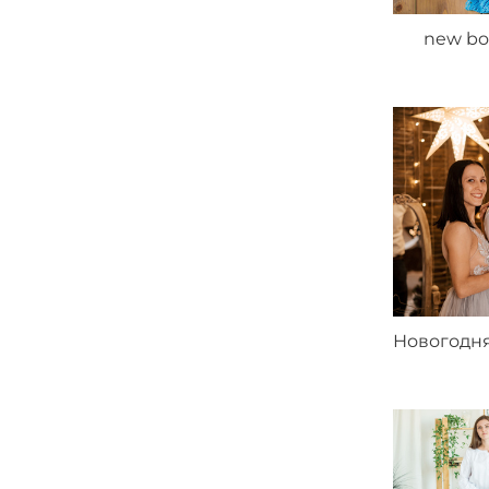
new bo