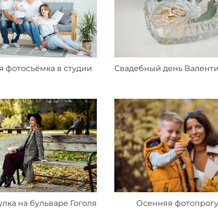
 фотосъёмка в студии
лка на бульваре Гоголя
Осенняя фотопрогу