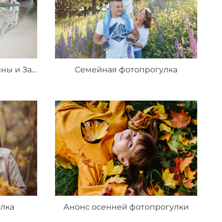
Свадебный день Валентины и Захара г. Сарапул 2020 г
Семейная фотопрогулка
лка
Анонс осенней фотопрогулки